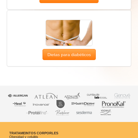
Dietas para diabéticos
TRATAMEINTOS CORPORLES
Obesidad y celulitis