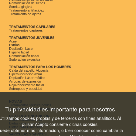
Remodelación de sienes
Sonrisa gingival
Tratamiento antiflacidez
Tratamiento de ojeras
TRATAMEINTOS CAPILARES
Tratamientos capilares
TRATAMEINTOS JUVENILES
Acné
Estrías
Depilación Láser
Higiene facial
Remodelación nasal
Sudoración excesiva
TRATAMIENTOS PARA LOS HOMBRES
Caída del cabello. Alopecia
Hipersudoración axilar
Depilación Láser médico
Arrugas de expresión
Rejuvenecimiento facial
Sobrepeso y obesidad
NOVIAS
Tratamientos faciales novias
Tu privacidad es importante para nosotros
Tratamientos corporales novias
DIETÉTICA Y NUTRICIÓN
Utilizamos cookies propias y de terceros con fines analíticos. Al
Dietas personalizadas
pulsar Acepto consiente dichas cookies.
Dietas de aporte proteico
Dietas para Diabéticos
uede obtener más información, o bien conocer cómo cambiar la
VARÍCULAS Y VARICES